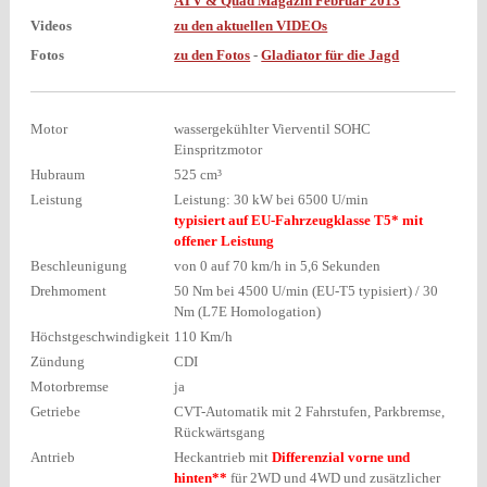
ATV & Quad Magazin Februar 2013
Videos
zu den aktuellen VIDEOs
Fotos
zu den Fotos
-
Gladiator für die Jagd
Motor
wassergekühlter Vierventil SOHC
Einspritzmotor
Hubraum
525 cm³
Leistung
Leistung: 30 kW bei 6500 U/min
typisiert auf EU-Fahrzeugklasse T5* mit
offener Leistung
Beschleunigung
von 0 auf 70 km/h in 5,6 Sekunden
Drehmoment
50 Nm bei 4500 U/min (EU-T5 typisiert) / 30
Nm (L7E Homologation)
Höchstgeschwindigkeit
110 Km/h
Zündung
CDI
Motorbremse
ja
Getriebe
CVT-Automatik mit 2 Fahrstufen, Parkbremse,
Rückwärtsgang
Antrieb
Heckantrieb mit
Differenzial vorne und
hinten**
für 2WD und 4WD und zusätzlicher