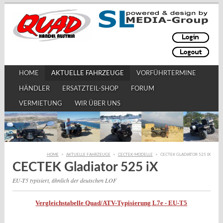
HOME
AKTUELLE FAHRZEUGE
VORFÜHRTERMINE
HÄNDLER
ERSATZTEIL-SHOP
FORUM
VERMIETUNG
WIR ÜBER UNS
HOME
>
AKTUELLE FAHRZEUGE
>
CECTEK-MODELLE
>
CECTEK GLADIATOR 525 IX
CECTEK Gladiator 525 iX
EU-T5 typisiert, ähnlich der deutschen LOF
Vergleichstabelle Quad/ATV-Typisierung L7e - EU-T5