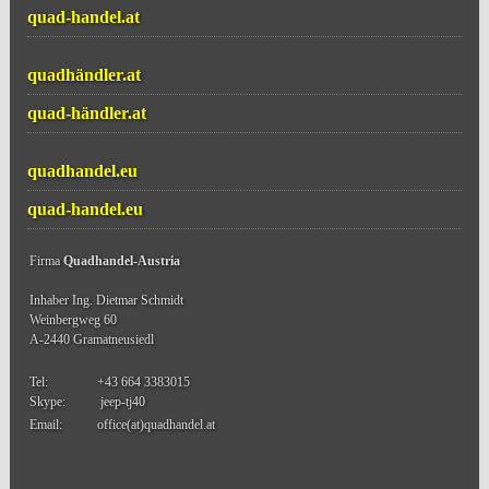
quad-handel.at
quadhändler.at
quad-händler.at
quadhandel.eu
quad-handel.eu
Firma
Quadhandel-Austria
Inhaber Ing. Dietmar Schmidt
Weinbergweg 60
A-2440 Gramatneusiedl
Tel:
+43 664 3383015
Skype:
jeep-tj40
Email:
office(at)quadhandel.at