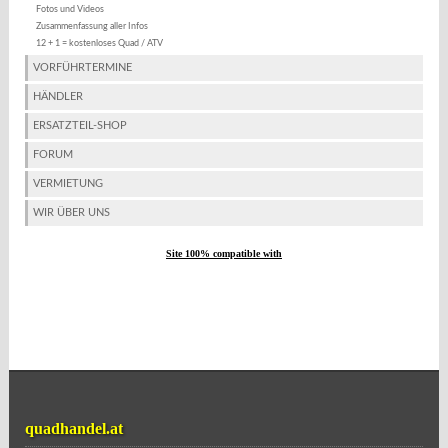
Fotos und Videos
Zusammenfassung aller Infos
12 + 1 = kostenloses Quad / ATV
VORFÜHRTERMINE
HÄNDLER
ERSATZTEIL-SHOP
FORUM
VERMIETUNG
WIR ÜBER UNS
Site 100% compatible with
quadhandel.at