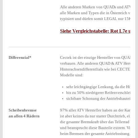
Alle anderen Marken von QUADs und ATVs, von
alle Marken und Typen die in Österreich verk
typisiert und dürfen somit LEGAL nur 15KW L
Siehe Vergleichstabelle: Rot L7e u
Differenzial*
Cectek ist der einzige Hersteller von QUADs &
verbauen. Alle anderen QUAD & ATV Hersteller 
Hinterachsendifferentlials wie bei CECTEK ge
Modelle sind:
sehr leichtgängige Lenkung, da die Hinter
bis zu 50% niedrigerer Reifenverschleiß
sichtbare Schonung der Antriebsbauteile,
Scheibenbremse
97% aller ATV Hersteller haben an der Kardanwe
an allen 4 Rädern
ist aber keines da nur starrer Durchtrieb, ein
die gesamte Bremskraft über das Tellerrad und
und beansprucht diese Bauteile extrem. Viele 
beim Bremsen der gesamte Antriebsstrang.