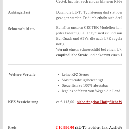
Cectek hat hier auch an den hinteren Rädern 
Anhängerlast
Durch die EU-T5 Typisierung darf statt der 
gezogen werden. Dadurch erhöht sich der Nut
Bei allen unseren CECTEK Modellen kann ein
Schneeschild etc.
jedes Fahrzeug EU T5 typisiert ist und somit ei
Bei Quads und ATVs, die nach L7E zugelassen 
nötig.
Wer mit einem Schneeschild bei einem L7E zu
empfindliche Strafe
und bekommt einen
PUNK
Weitere Vorteile
keine KFZ Steuer
Vorsteuerabzugsberechtigt
Steuerlich zu 100% absetzbar
legales befahren von Wegen die Land- und 
KFZ Versicherung
ca € 115,00
-
siehe Angebot Haftpflicht Wüst
Preis
€ 10.990,00
(EU-T5 typisiert, inkl Auslieferun