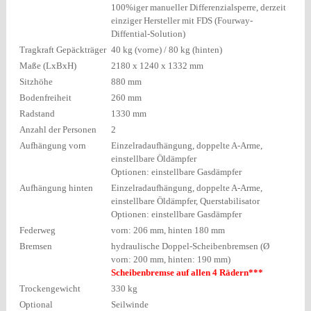
100%iger manueller Differenzialsperre, derzeit
einziger Hersteller mit FDS (Fourway-
Diffential-Solution)
Tragkraft Gepäckträger
40 kg (vorne) / 80 kg (hinten)
Maße (LxBxH)
2180 x 1240 x 1332 mm
Sitzhöhe
880 mm
Bodenfreiheit
260 mm
Radstand
1330 mm
Anzahl der Personen
2
Aufhängung vorn
Einzelradaufhängung, doppelte A-Arme,
einstellbare Öldämpfer
Optionen: einstellbare Gasdämpfer
Aufhängung hinten
Einzelradaufhängung, doppelte A-Arme,
einstellbare Öldämpfer, Querstabilisator
Optionen: einstellbare Gasdämpfer
Federweg
vorn: 206 mm, hinten 180 mm
Bremsen
hydraulische Doppel-Scheibenbremsen (Ø
vorn: 200 mm, hinten: 190 mm)
Scheibenbremse auf allen 4 Rädern***
Trockengewicht
330 kg
Optional
Seilwinde