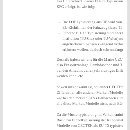
Der Unterschied unserer EU-T5 Typisierung z
KFG erfolgt, ist wie folgt:
Die LOF Typisierung aus DE wird von den 
EU-Richtlinien der Fahrzeugklasse T5 ents
Für eine EU-T5 Typisierung sind aber für 
Institution (TU-Graz oder TU-Wien) notwe
angetriebenen Achsen zwingend verlangt u
erläutern wollen, da doch sehr umfangreic
Deshalb haben wir uns für die Marke CECTEK 
also Einspritzanlage, Lambdasonde und 3 Wege 
bei den Allradmodellen) ein richtiges Different
werden kann, etc.
Soweit uns bekannt ist, hat außer CECTEK nu
Differential, alle anderen Marken/Modelle hab
wie bei den meisten ATVs Halbachsen zum Ein
alle diese Marken/Modelle nicht nach EU-T5 t
Da die Mustertypisierung im Verkehrsministeriu
Basic zur Einzeltypisierung der Kundenfahr-ze
Modelle von CECTEK als EU-T5 typisieren.